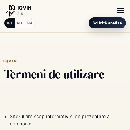
IQVIN
S.R.L.
Solicită analiză
RO
RU
EN
IQVIN
Termeni de utilizare
Site-ul are scop informativ și de prezentare a
companiei.