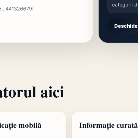
categorii 
5…441326679f
Deschide 
atorul aici
icație mobilă
Informație curată