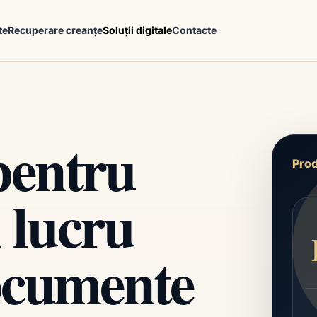
te
Recuperare creanțe
Soluții digitale
Contacte
pentru
Prod
i lucru
ocumente