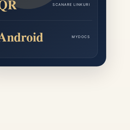
QR
SCANARE LINKURI
Android
MYDOCS