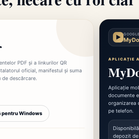
GOOGLE
▶
MyDo
r
APLICAȚIE 
telor PDF și a linkurilor QR
MyDo
stalatorul oficial, manifestul și suma
u de descărcare.
Aplicație mob
documente el
organizarea 
pe telefon.
 pentru Windows
Disponibilă
depozit de 