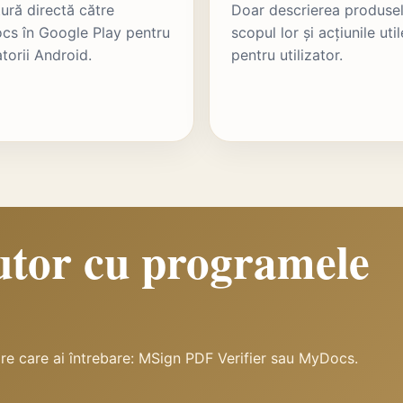
ură directă către
Doar descrierea produsel
s în Google Play pentru
scopul lor și acțiunile util
atorii Android.
pentru utilizator.
jutor cu programele
pre care ai întrebare: MSign PDF Verifier sau MyDocs.