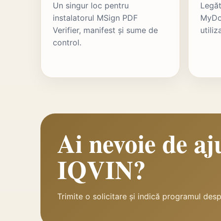
Un singur loc pentru
Legăt
instalatorul MSign PDF
MyDoc
Verifier, manifest și sume de
utiliz
control.
Ai nevoie de a
IQVIN?
Trimite o solicitare și indică programul des