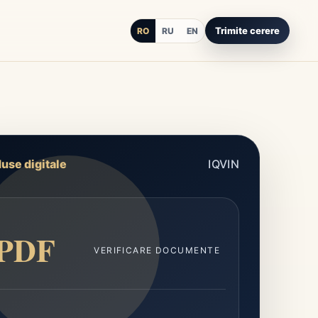
Trimite cerere
RO
RU
EN
use digitale
IQVIN
PDF
VERIFICARE DOCUMENTE