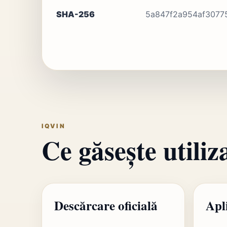
SHA-256
5a847f2a954af3077
IQVIN
Ce găsește utiliz
Descărcare oficială
Apl