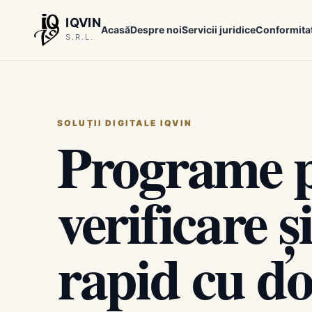
IQVIN
Acasă
Despre noi
Servicii juridice
Conformita
S.R.L.
SOLUȚII DIGITALE IQVIN
Programe 
verificare ș
rapid cu d