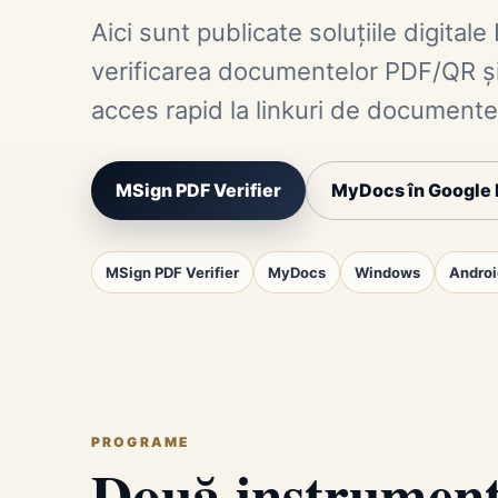
Aici sunt publicate soluțiile digit
verificarea documentelor PDF/QR și
acces rapid la linkuri de documente
MSign PDF Verifier
MyDocs în Google 
MSign PDF Verifier
MyDocs
Windows
Androi
PROGRAME
Două instrumente