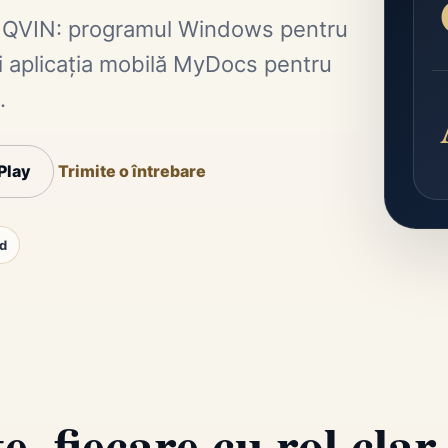
ale IQVIN: programul Windows pentru
 aplicația mobilă MyDocs pentru
.
Play
Trimite o întrebare
d
, fiecare cu rol clar