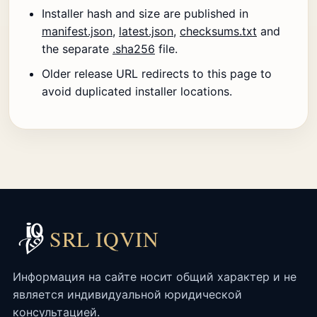
Installer hash and size are published in
manifest.json
,
latest.json
,
checksums.txt
and
the separate
.sha256
file.
Older release URL redirects to this page to
avoid duplicated installer locations.
SRL IQVIN
Информация на сайте носит общий характер и не
является индивидуальной юридической
консультацией.