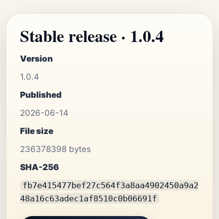
Stable release · 1.0.4
Version
1.0.4
Published
2026-06-14
File size
236378398 bytes
SHA-256
fb7e415477bef27c564f3a8aa4902450a9a2
48a16c63adec1af8510c0b06691f