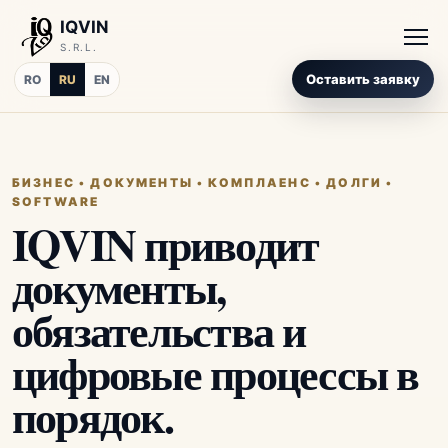
IQVIN
S.R.L.
Оставить заявку
RO
RU
EN
БИЗНЕС • ДОКУМЕНТЫ • КОМПЛАЕНС • ДОЛГИ •
SOFTWARE
IQVIN приводит
документы,
обязательства и
цифровые процессы в
порядок.