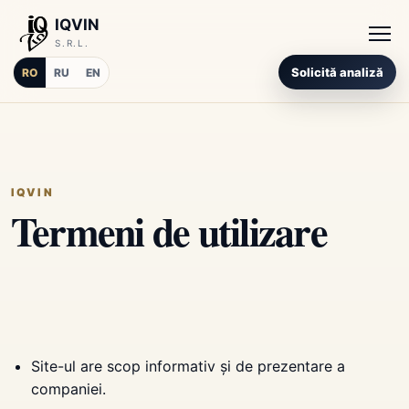
IQVIN
S.R.L.
Solicită analiză
RO
RU
EN
IQVIN
Termeni de utilizare
Site-ul are scop informativ și de prezentare a
companiei.