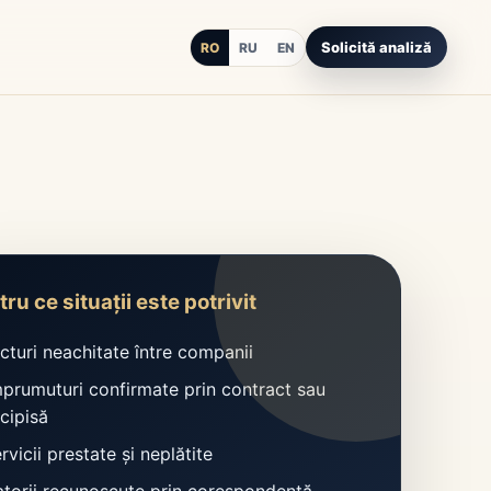
Solicită analiză
RO
RU
EN
ru ce situații este potrivit
acturi neachitate între companii
mprumuturi confirmate prin contract sau
cipisă
rvicii prestate și neplătite
atorii recunoscute prin corespondență