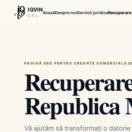
IQVIN
Acasă
Despre noi
Servicii juridice
Recuperare
S.R.L.
PAGINĂ SEO PENTRU CREANȚE COMERCIALE Ș
Recuperare
Republica
Vă ajutăm să transformați o datorie