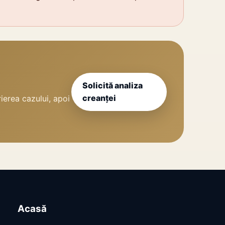
Solicită analiza
creanței
ierea cazului, apoi
Acasă