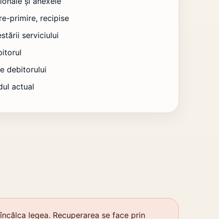
ționale și anexele
re-primire, recipise
stării serviciului
itorul
le debitorului
ldul actual
încălca legea. Recuperarea se face prin