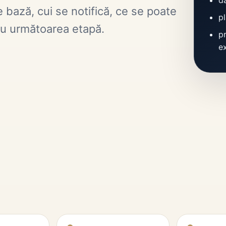
bază, cui se notifică, ce se poate
p
tru următoarea etapă.
p
e