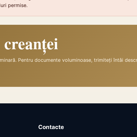
uri permise.
a creanței
minară. Pentru documente voluminoase, trimiteți întâi descr
Contacte