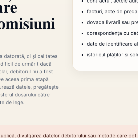
are
contractul, actele adi
facturi, acte de preda
romisiuni
dovada livrării sau pre
corespondența cu deb
date de identificare a
istoricul plăților și so
datorată, ci și calitatea
dificil de urmărit dacă
lar, debitorul nu a fost
 De aceea prima etapă
urează datele, pregătește
nsferul dosarului către
te de lege.
ublică, divulgarea datelor debitorului sau metode care pot 