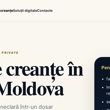
 creanțe
Soluții digitale
Contacte
I PRIVATE
 creanțe în
Pent
 Moldova
f
î
re
se
 neclară într-un dosar
d