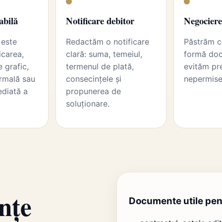
abilă
Notificare debitor
Negociere
 este
Redactăm o notificare
Păstrăm c
icarea,
clară: suma, temeiul,
formă doc
 grafic,
termenul de plată,
evităm pr
rmală sau
consecințele și
nepermise
ediată a
propunerea de
soluționare.
nțe
Documente utile pen