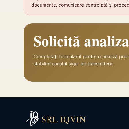
documente, comunicare controlată și proced
Solicită analiz
Completați formularul pentru o analiză preli
stabilim canalul sigur de transmitere.
SRL IQVIN