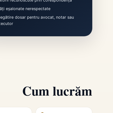
lăți eșalonate nerespectate
regătire dosar pentru avocat, notar sau
xecutor
Cum lucrăm