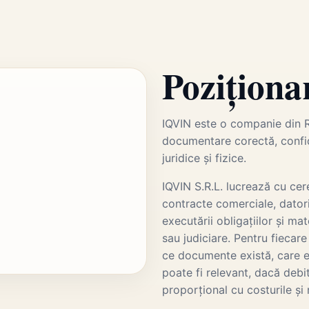
Poziționa
IQVIN este o companie din R
documentare corectă, confide
juridice și fizice.
IQVIN S.R.L. lucrează cu cere
contracte comerciale, datori
executării obligațiilor și m
sau judiciare. Pentru fiecar
ce documente există, care e
poate fi relevant, dacă debit
proporțional cu costurile și r