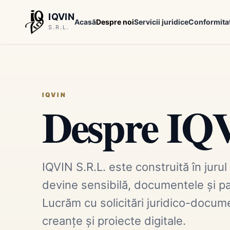
IQVIN
Acasă
Despre noi
Servicii juridice
Conformita
S.R.L.
IQVIN
Despre IQ
IQVIN S.R.L. este construită în jurul
devine sensibilă, documentele și paș
Lucrăm cu solicitări juridico-docume
creanțe și proiecte digitale.