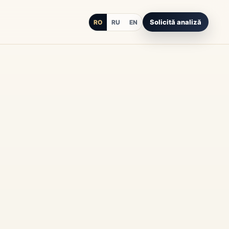
Solicită analiză
RO
RU
EN