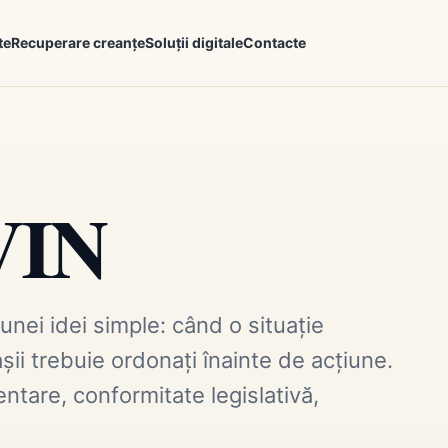
te
Recuperare creanțe
Soluții digitale
Contacte
VIN
 unei idei simple: când o situație
ii trebuie ordonați înainte de acțiune.
ntare, conformitate legislativă,